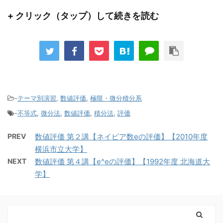
+ クリック（タップ）して続きを読む
-
テーマ別演習
,
数値評価
,
極限・微分積分系
-
不等式
,
微分法
,
数値評価
,
積分法
,
評価
PREV
数値評価 第２講【ネイピア数eの評価】【2010年度
横浜市立大学】
NEXT
数値評価 第４講【e^eの評価】【1992年度 北海道大
学】