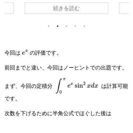
π
いうこと
回の第１弾は円周率
の評価でした。 今回はネ
回は
π
e
続きを読む
をもっ
イピア数
の評価です。 案の定ヒントめいた不
ノーヒ
e
π
算するだ
等式が誘導としてついています。 前回と違い、
∫
x
e
今回はちょっとだけオチで一工夫が必要です。
0
=
1
(2) の不等式に
をそのまま代入してもう
a
げるた
まくいきません。 今回の問題を通じて教訓とし
【 \(\dis
て学んでほしいことは 評価に失敗したときのリ
カ ...
π
今回は
の評価です。
e
前回までと違い、今回はノーヒントでの出題です。
π
∫
2
x
sin
まず、今回の定積分
は計算可能
e
x
d
x
0
です。
次数を下げるために半角公式でほぐした後は