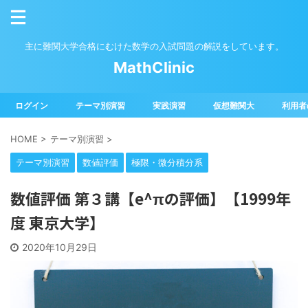
主に難関大学合格にむけた数学の入試問題の解説をしています。
MathClinic
ログイン
テーマ別演習
実践演習
仮想難関大
利用者
HOME
>
テーマ別演習
>
テーマ別演習
数値評価
極限・微分積分系
数値評価 第３講【e^πの評価】【1999年
度 東京大学】
2020年10月29日