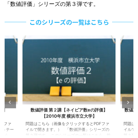
「数値評価」シリーズの第３弾です。
このシリーズの一覧はこちら
価】
数値評価 第２講【ネイピア数eの評価】
数値評
【2010年度 横浜市立大学】
Fファ
問題はこちら（画像をクリックするとPDFファ
問題は
いうテー
イルで開きます。） 「数値評価」シリーズの
イルで
こちら
第２弾です。 このシリーズの一覧はこちら 前
第３弾