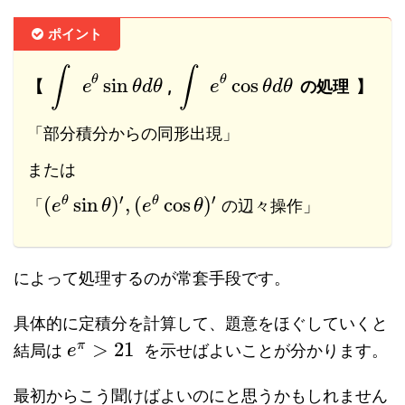
ポイント
∫
∫
θ
θ
sin
cos
【
,
の処理 】
e
θ
d
θ
e
θ
d
θ
「部分積分からの同形出現」
または
′
′
(
sin
)
,
(
cos
)
θ
θ
「
の辺々操作」
e
θ
e
θ
によって処理するのが常套手段です。
具体的に定積分を計算して、題意をほぐしていくと
>
21
π
結局は
を示せばよいことが分かります。
e
最初からこう聞けばよいのにと思うかもしれません