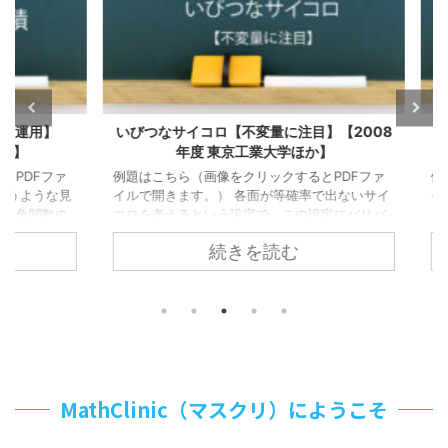
運用】
いびつなサイコロ【不変量に注目】【2008
kin
年度 東京工業大学ほか】
分
Fファ
例題はこちら（画像をクリックするとPDFファ
例題は
ような見
イルで開きます。） 各面が等確率で出ないサイ
イルで開き
関数の
コロを考えるという設定で、この設定にバリバ
パティ
 特に
リ慣れ親しんでいますという人は多くはないで
ありま
続きを読む
拡張でき
しょう。 昔名古屋大学で直方体のサイコロに関
数出て
、最後
する論証問題がありましたが、本問は直方体と
あるた
ん。
も限らないということで攻め崩す急所をどのよ
ている
ップ）
うに見出していくかが問われます。 （以下ネタ
+ ク
とい
バレ注意） + クリック（タップ）して続きを
は「値
π
=
1
,
2
,
⋯
,
6
 １文字
読む (1) について
とし
算にお
k
て、\ ...
み取れる力
MathClinic（マスクリ）にようこそ