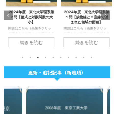
2024年度 東北大学理系第
2024年度 東北大学理系第
２問【整式と対数関数の大
１問【放物線と２直線で囲
小】
まれた領域の面積】
問題はこちら（画像をクリッ
問題はこちら（画像をクリッ
クするとPDFファイルで開きま
クするとPDFファイルで開きま
す。） 不等式の証明からスタ
す。） 放物線と２直線で囲ま
続きを読む
続きを読む
ートし、それを用いて
れた領域の面積に関する問題
≤
2
log
を満たす正の整
です。 文字を含んだ放物線を
n
n
2
数
を求めるという内容で
扱うため、計算量について身
n
す。 (1) の不等式の証明では、
構えますが、数値的にキレイ
与えられた条件式、特に (a) を
に仕組まれているため思って
どのように活用するかが問わ
いるほどの負担感は感じませ
更新・追記記事（新着順）
れます。 (1) の主張は大まかに
ん。 様々な捌き方があります
≥
2
log
ならば、
が、基本的には手なりに進め
x
x
t
+
1
>
2
log
(
+
1
)
ていける問題です。 特に(3)は
とい
x
x
t
(2)ができていればボーナス的
う構造になっており、さなが
な問題であるため、しっかり
ら帰納法の橋渡し的な内容で
と完答したいところです。 接
す。 これを用 ...
Q
点
の
座標
の導出につ
x
q
いては、判別式の路線 ...