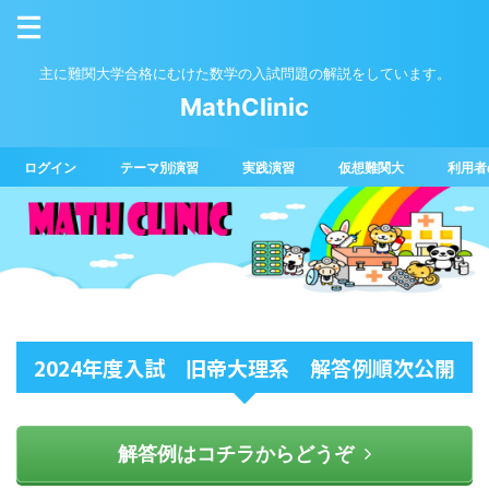
主に難関大学合格にむけた数学の入試問題の解説をしています。
MathClinic
ログイン
テーマ別演習
実践演習
仮想難関大
利用者
2024年度入試 旧帝大理系 解答例順次公開
解答例はコチラからどうぞ