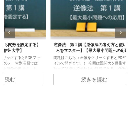
する】
逆像法 第１講【逆像法の考え方と使いどこ
18°
ろをマスター】【最大最小問題への応用】
金
Fファ
問題はこちら（画像をクリックするとPDFファ
問題は
習では
イルで開きます。） 今回は難関大を目指すにあ
イルで
しま
たっては避けて通れない話題である「逆像法」
題で、
チュエー
について扱います。 このシリーズを通じて 逆像
す。 
続きを読む
に拡張
法のもつイメージ 逆像法の代表的な使いどころ
で、ス
ーズの一
をマスターし、状況に応じて自分で使いこなせ
ましょ
設定する
るようにすることでライバルに差をつけましょ
は 黄
例題の問
う。 このシリーズの一覧はこちら 代表的な使
金比につ
基礎的
いどころ 入試によく出題される話題の中で、逆
残った長
素となる
像法が有効にはたらく場面というのは以下の話
あると
た
題です。 逆像法の代表的な使いどころ 最大最小
縦横比
...
問題への応用 ...