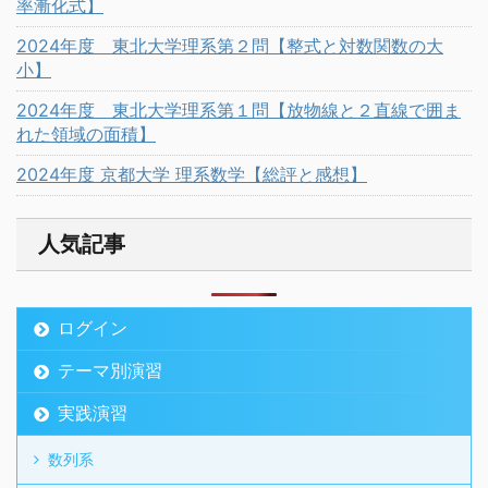
率漸化式】
2024年度 東北大学理系第２問【整式と対数関数の大
小】
2024年度 東北大学理系第１問【放物線と２直線で囲ま
れた領域の面積】
2024年度 京都大学 理系数学【総評と感想】
人気記事
ログイン
テーマ別演習
実践演習
数列系