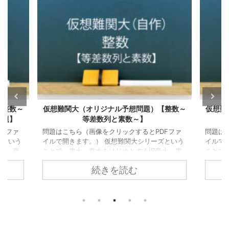
【整数～
仮想難関大（オリジナル予想問題）【幾何～
仮想難
垂心～】
Fファ
問題はこちら（画像をクリックするとPDFファ
問題は
ズという
イルで開きます。） 仮想難関大シリーズという
イルで
大、東
ことで、東大、京大をはじめとする旧帝大、東
ことで
関国公
工大、国公立大学医学部医学科などの難関国公
工大、
続きを読む
す。
立大を想定したオリジナルの自作問題です。
立大を
たい」
「手垢の付いていない問題で力試しがしたい」
「手垢
は整数の
という方はぜひご活用ください。 今回は幾何の
という
数の個数
問題です。 重心や外心、内心などは幾何的性質
の問題
リーン・
も豊富ですが、垂心についての幾何的性質につ
質を問
、
個
いては中々スポットが当たらないので、これを
題とし
n
 という
機に考えてみてほしいと思います。 難易度は冷
意） +