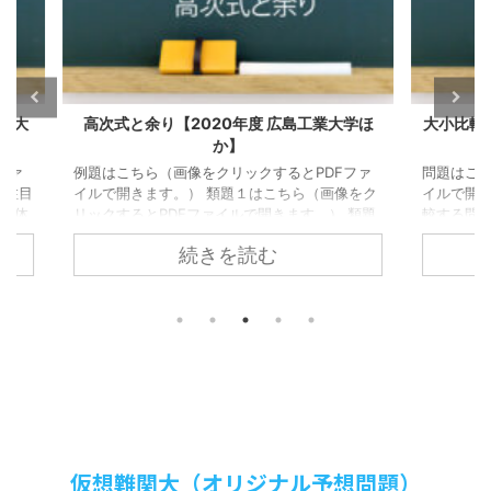
業大学ほ
大小比較【視覚化の工夫】【2004年度 名古
複素数
屋大学】
Fファ
問題はこちら（画像をクリックするとPDFファ
問題は
画像をク
イルで開きます。） 文字を含んだ式の大小を比
イルで
） 類題
較する問題です。 単純に差を取って解決すれば
が、見
ファイ
問題ないのですが、差をとっても埒があかない
難問で
続きを読む
像をクリ
問題もあるでしょう。 本問は誘導はなく、方針
題で論
 高次の
から自力で考える問題です。 もちろん、取っ掛
めると
出のト
かりとなる部分は無理のない範囲の発想です。
題は割
徐々に難
愚直に攻めてもよし、工夫して鮮やかに捌いて
取捨選
３につい
もよしという調理の仕方に幅のある問題です。
ネタバ
題に一度
（以下ネタバレ注意） + クリック（タップ）し
きを読む
が、逆
て続きを読む 路線１：愚直に攻める 今回の２数
((a+bi)
\(\displayst ...
仮想難関大（オリジナル予想問題）