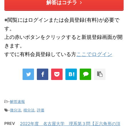
解答はコチラ
※閲覧にはログインまたは会員登録(有料)が必要で
す。
上の赤いボタンをクリックすると新規登録画面が開
きます。
すでに有料会員登録している方
ここでログイン
-
解答速報
-
微分法
,
積分法
,
評価
PREV
2022年度 名古屋大学 理系第３問【正六角形の頂