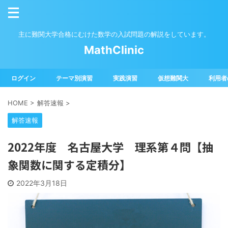
主に難関大学合格にむけた数学の入試問題の解説をしています。
MathClinic
ログイン
テーマ別演習
実践演習
仮想難関大
利用者
HOME
>
解答速報
>
解答速報
2022年度 名古屋大学 理系第４問【抽
象関数に関する定積分】
2022年3月18日