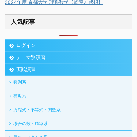
2024年度 京都大学 理系数学【総評と感想】
人気記事
ログイン
テーマ別演習
実践演習
数列系
整数系
方程式・不等式・関数系
場合の数・確率系