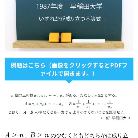
例題はこちら（画像をクリックするとPDFフ
ァイルで開きます。）
≥
≥
,
の少なくともどちらかは成り立
A
n
B
n