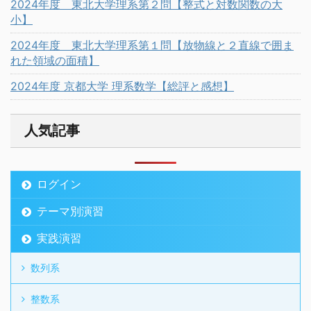
2024年度 東北大学理系第２問【整式と対数関数の大
小】
2024年度 東北大学理系第１問【放物線と２直線で囲ま
れた領域の面積】
2024年度 京都大学 理系数学【総評と感想】
人気記事
ログイン
テーマ別演習
実践演習
数列系
整数系