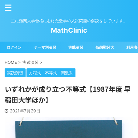
主に難関大学合格にむけた数学の入試問題の解説をしています。
MathClinic
ログイン
テーマ別演習
実践演習
仮想難関大
利用者
HOME
>
実践演習
>
実践演習
方程式・不等式・関数系
いずれかが成り立つ不等式【1987年度 早
稲田大学ほか】
2021年7月29日