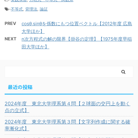
-
不等式
,
背理法
,
論証
PREV
cosθ,sinθを係数にもつ位置ベクトル【2012年度 広島
大学ほか】
NEXT
n次方程式の解の限界【掛谷の定理】【1975年度早稲
田大学ほか】
最近の投稿
2024年度 東北大学理系第４問【２球面の交円上を動く
点の立式】
2024年度 東北大学理系第３問【文字列作成に関する確
率漸化式】