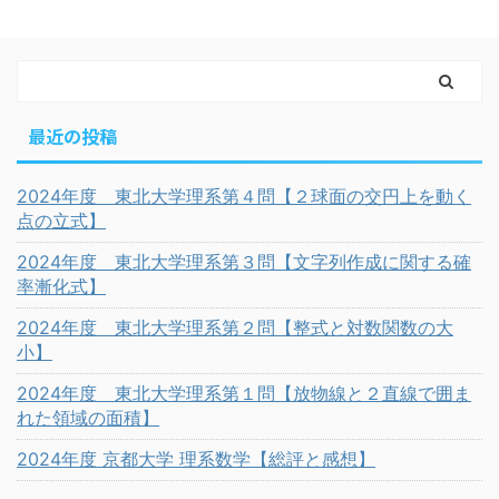
最近の投稿
2024年度 東北大学理系第４問【２球面の交円上を動く
点の立式】
2024年度 東北大学理系第３問【文字列作成に関する確
率漸化式】
2024年度 東北大学理系第２問【整式と対数関数の大
小】
2024年度 東北大学理系第１問【放物線と２直線で囲ま
れた領域の面積】
2024年度 京都大学 理系数学【総評と感想】