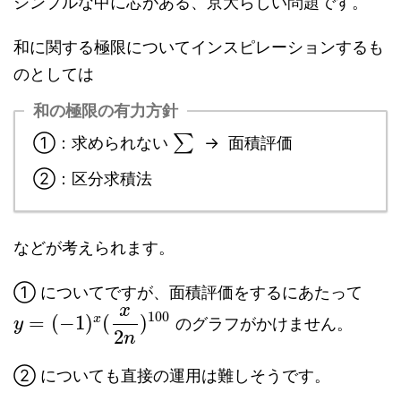
シンプルな中に芯がある、京大らしい問題です。
和に関する極限についてインスピレーションするも
のとしては
和の極限の有力方針
∑
①：求められない
→ 面積評価
②：区分求積法
などが考えられます。
① についてですが、面積評価をするにあたって
x
100
=
(
−
1
)
(
)
x
のグラフがかけません。
y
2
n
② についても直接の運用は難しそうです。