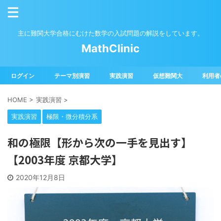
主に難関大学合格にむけた数学の入試問題の解説をしています。
MathClinic
ログイン
テーマ別演習
実践演習
仮想難関大
利用者
HOME
>
実践演習
>
実践演習
極限・微分積分系
和の極限【形から次の一手を見出す】
【2003年度 京都大学】
2020年12月8日