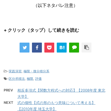
（以下ネタバレ注意）
+ クリック（タップ）して続きを読む
-
実践演習
,
極限・微分積分系
-
区分求積法
,
極限
,
評価
PREV
相反多項式【関数方程式への対応】【2008年度 東北
大学】
NEXT
式の個性【式の形のもつ意味について考える】
【2010年度 埼玉大学】