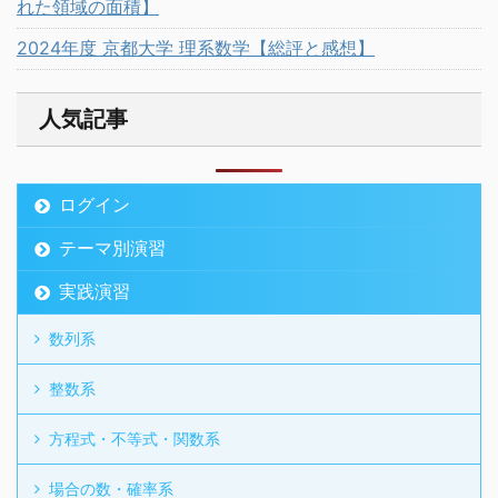
れた領域の面積】
2024年度 京都大学 理系数学【総評と感想】
人気記事
ログイン
テーマ別演習
実践演習
数列系
整数系
方程式・不等式・関数系
場合の数・確率系