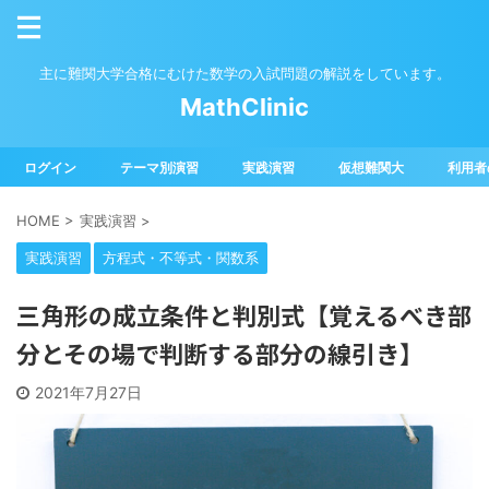
主に難関大学合格にむけた数学の入試問題の解説をしています。
MathClinic
ログイン
テーマ別演習
実践演習
仮想難関大
利用者
HOME
>
実践演習
>
実践演習
方程式・不等式・関数系
三角形の成立条件と判別式【覚えるべき部
分とその場で判断する部分の線引き】
2021年7月27日