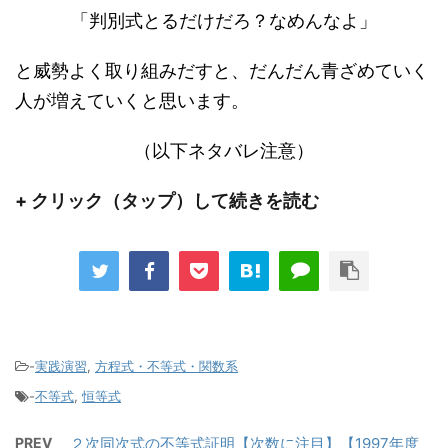
「判別式とるだけだろ？なめんなよ」
と威勢よく取り組みだすと、だんだん青ざめていく
人が増えていくと思います。
（以下ネタバレ注意）
+ クリック（タップ）して続きを読む
-
実践演習
,
方程式・不等式・関数系
-
不等式
,
恒等式
PREV
２次同次式の不等式証明【次数に注目】【1997年度