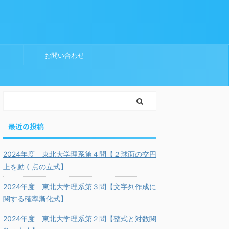
お問い合わせ
最近の投稿
2024年度 東北大学理系第４問【２球面の交円
上を動く点の立式】
2024年度 東北大学理系第３問【文字列作成に
関する確率漸化式】
2024年度 東北大学理系第２問【整式と対数関