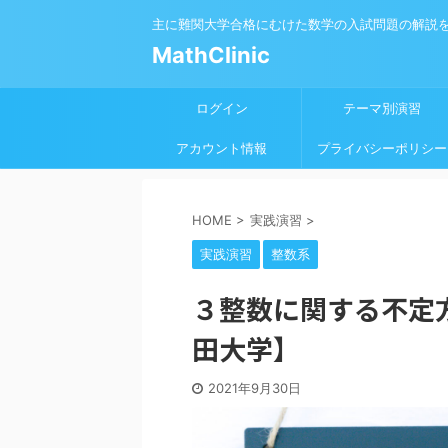
主に難関大学合格にむけた数学の入試問題の解説
MathClinic
ログイン
テーマ別演習
アカウント情報
プライバシーポリシー
HOME
>
実践演習
>
実践演習
整数系
３整数に関する不定方
田大学】
2021年9月30日