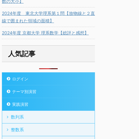
数の大小】
2024年度 東北大学理系第１問【放物線と２直
線で囲まれた領域の面積】
2024年度 京都大学 理系数学【総評と感想】
人気記事
ログイン
テーマ別演習
実践演習
数列系
整数系