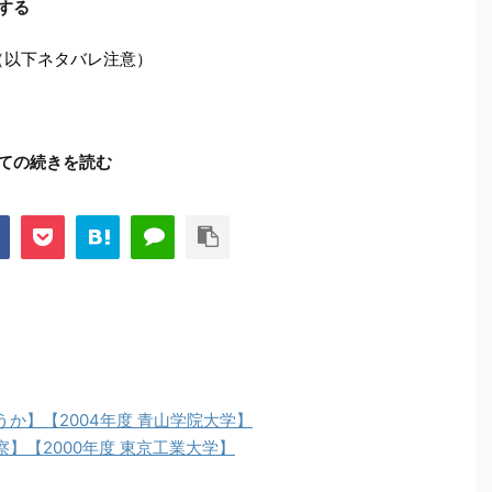
する
（以下ネタバレ注意）
いての続きを読む
か】【2004年度 青山学院大学】
】【2000年度 東京工業大学】