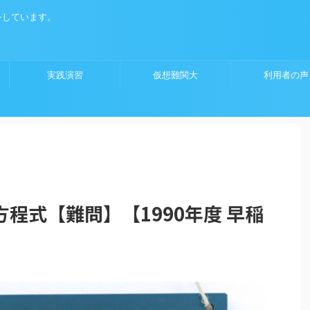
をしています。
実践演習
仮想難関大
利用者の声
程式【難問】【1990年度 早稲