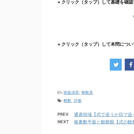
+ クリック（タップ）して基礎を確認
+ クリック（タップ）して本問につ
-
実践演習
,
整数系
-
整数
,
評価
PREV
通過領域【式で追うか目で追う
NEXT
複素数平面と観察眼【式の観察