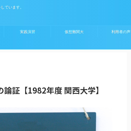
をしています。
実践演習
仮想難関大
利用者の声
論証【1982年度 関西大学】