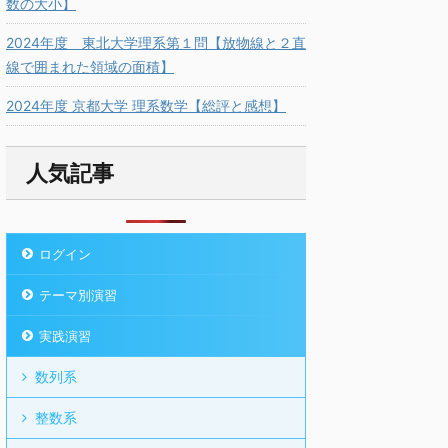
数の大小】
2024年度 東北大学理系第１問【放物線と２直
線で囲まれた領域の面積】
2024年度 京都大学 理系数学【総評と感想】
人気記事
ログイン
テーマ別演習
実践演習
数列系
整数系