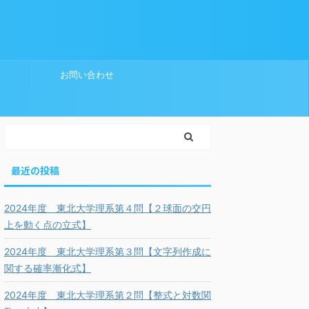
お問い合わせ
最近の投稿
2024年度 東北大学理系第４問【２球面の交円
上を動く点の立式】
2024年度 東北大学理系第３問【文字列作成に
関する確率漸化式】
2024年度 東北大学理系第２問【整式と対数関