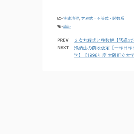
-
実践演習
,
方程式・不等式・関数系
-
論証
PREV
３次方程式と整数解【誘導の活
NEXT
帰納法の前段仮定【一昨日昨日
学】【1998年度 大阪府立大