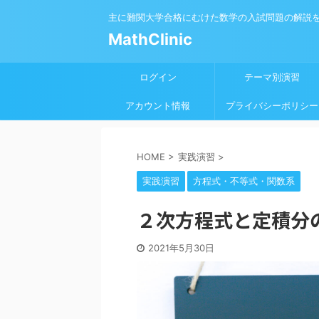
主に難関大学合格にむけた数学の入試問題の解説
MathClinic
ログイン
テーマ別演習
アカウント情報
プライバシーポリシー
HOME
>
実践演習
>
実践演習
方程式・不等式・関数系
２次方程式と定積分の
2021年5月30日