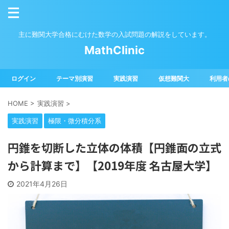
主に難関大学合格にむけた数学の入試問題の解説をしています。
MathClinic
ログイン
テーマ別演習
実践演習
仮想難関大
利用者
HOME
>
実践演習
>
実践演習
極限・微分積分系
円錐を切断した立体の体積【円錐面の立式
から計算まで】【2019年度 名古屋大学】
2021年4月26日