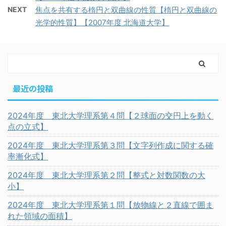
NEXT
焦点を共有する楕円と双曲線の性質【楕円と双曲線の
光学的性質】【2007年度 北海道大学】
最近の投稿
2024年度 東北大学理系第４問【２球面の交円上を動く
点の立式】
2024年度 東北大学理系第３問【文字列作成に関する確
率漸化式】
2024年度 東北大学理系第２問【整式と対数関数の大
小】
2024年度 東北大学理系第１問【放物線と２直線で囲ま
れた領域の面積】