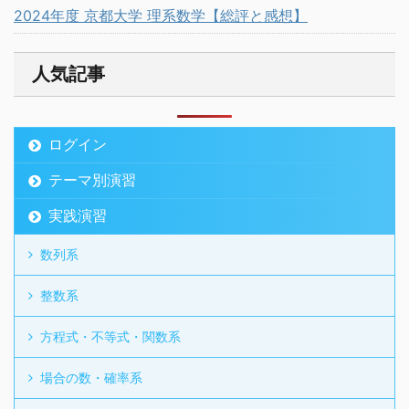
2024年度 京都大学 理系数学【総評と感想】
人気記事
ログイン
テーマ別演習
実践演習
数列系
整数系
方程式・不等式・関数系
場合の数・確率系