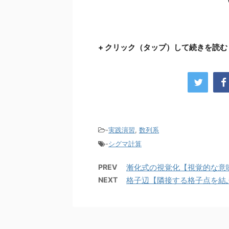
 最 ...
に代
...
...
+ クリック（タップ）して続きを読む
-
実践演習
,
数列系
-
シグマ計算
PREV
漸化式の視覚化【視覚的な意味
NEXT
格子辺【隣接する格子点を結ぶ