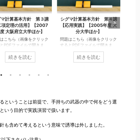
グマ計算基本方針 第３講
シグマ計算基本方針 第４講
シグ
二項定理の活用】【2007
【応用実践】【2005年度 大
【二
度 大阪府立大学ほか】
分大学ほか】
はこちら（画像をクリック
問題はこちら（画像をクリック
問題
とPDFファイルで開きま
するとPDFファイルで開きま
すると
） テーマ別演習「シグマ
す。） 【１】（以下ネタバレ
す。
続きを読む
続きを読む
基本方針」第３講です。
注意） + クリック（タップ）
あれ
シリーズの一覧はこちら
して続きを読む 連続自然数の
ずは
マ計算の基本方針は次の３
積のシグマ計算は工夫の余地が
って
す。 シグマ計算基本方針
あります。 バラバラに展開し
埒が
利用とその延長 差分解か
てしまった人は「ジェイソン」
導付
和の中抜け 二項定理の活
と呼ばせていただきます。 バ
で、
n
n
今回の第３講では 二項定理
みてく
∑
∑
2
ラバラにして
k
,
k
,
用 を扱います。 二項定理
（タ
るということは前提で、手持ちの武器の中で何をどう選
=
1
=
1
k
k
用してシグマ計算する場面
でチ
⋯
などを使って計算してい
という目的で実践演習で扱います。
徴的であり、 二項定理を
こち
くのは流石にシンドイと思いま
シグマ計算 コンビネーシ
PDF
す。 和の中抜けを ...
(
1
+
のシグマ というのが見落
針も含めて考えるという意味で誘導は外しました。
てはならない特徴であり、
とい
ワードです。 ただ、単純
気持
（以下ネタバレ注意）