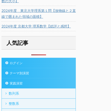
数の大小】
2024年度 東北大学理系第１問【放物線と２直
線で囲まれた領域の面積】
2024年度 京都大学 理系数学【総評と感想】
人気記事
ログイン
テーマ別演習
実践演習
数列系
整数系