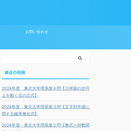
お問い合わせ
最近の投稿
2024年度 東北大学理系第４問【２球面の交円
上を動く点の立式】
2024年度 東北大学理系第３問【文字列作成に
関する確率漸化式】
2024年度 東北大学理系第２問【整式と対数関