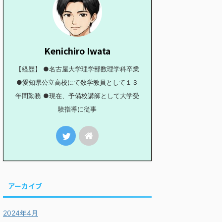
マ計算基本方針 第５講
シグマ計算基本方針 第６講
シグマ
項係数の２乗和】【経験
【二項係数の交代和】
【３
Kenichiro Iwata
値が必要】
【2005年度 山形大学】
和】【
はこちら（画像をクリック
問題はこちら（画像をクリック
問題は
【経歴】 ●名古屋大学理学部数理学科卒業
PDFファイルで開きま
するとPDFファイルで開きま
すると
） 初見かつノーヒントで
す。） このシリーズの一覧は
す。）
●愛知県公立高校にて数学教員として１３
続きを読む
続きを読む
ば厳しいと思います。 ま
こちら 今回扱うのは二項係数
こちら
年間勤務 ●現在、予備校講師として大学受
ノーヒントで粘れるだけ粘
の符号が入れ違いになっている
しの二
みてください。 どうにも
和（交代和）について考えま
ます。
験指導に従事
あかないな、となったら誘
す。 前半部分は第３講で扱っ
的な設
きの問題も用意しましたの
た「二項定理の活用」という話
れたこ
(
1
+
)
n
そちらで再チャレンジして
題です。 「
x
の展開式
わって
ださい。 + クリック
たため
を用いて」というのはここまで
ップ）して誘導付きの問題
につい
勉強してきた人からすると正直
ャレンジする 誘導付きは
た。 
余計なお世話でしょう。 (ii) の
ら（画像をクリックすると
クリッ
偶数番目だけを取り出したい、
ファイルで開きます。）
読む (
奇数番目だけを取り出したい、
アーカイブ
2
)
n
活用に
という問題についても (i) で考
x
という式を考える
感です。 \
えた
a
,
b
を利用 ...
う部分が見えるだけでも、
2024年4月
\ma ...
ち的には楽でしょう。 と