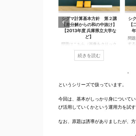
グマ計算基本方針 第１講
シグマ計算基本方針 第２講
シ
【公式確認とその延長】
【差分解からの和の中抜け】
【
2010年度 九州大学など】
【2013年度 兵庫県立大学な
年
ど】
題はこちら（画像をクリック
問題
るとPDFファイルで開きま
する
問題はこちら（画像をクリック
。） 今回からテーマ別演習
す。
するとPDFファイルで開きま
続きを読む
続きを読む
パターン性の濃い計算技法を
計算
す。） 【有理化】 【部分分数
っていこうと思います。 今
この
分解】 テーマ別演習「シグマ
のテーマは「シグマ計算」で
シグ
計算基本方針」第２講です。
。 このシリーズの一覧はこ
つで
このシリーズの一覧はこちら
ら 最初にまとめておきま
公式
シグマ計算の基本方針は次の３
というシリーズで扱っています。
。 シグマ計算の基本方針は
らの
つです。 シグマ計算基本方針
の３つです。 シグマ計算基
用 
公式利用とその延長 差分解か
方針 公式利用とその延長 差
の活
らの和の中抜け 二項定理の活
今回は、基本がしっかり身についてい
解からの和の中抜け 二項定
を活
用 今回の第２講では 差分解か
び活用していくかという運用力を試す
の活用 第１講はまずシグマ
は特
らの和の中抜け を扱います。
算の公式の確認と、その延長
使う
差分解からの和の中抜けとは
n
ついて扱います。 手始めに
ョン
∑
なお、原題は誘導がありましたが、方
(
−
)
b
b
とシグマの中
+
1
ずは上の問題で公式の確認
とし
k
k
=
1
k
、その証明をしてみてくださ
キー
身を差の形に見ることで \((b