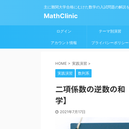
主に難関大学合格にむけた数学の入試問題の解説
MathClinic
ログイン
テーマ別演習
アカウント情報
プライバシーポリシー
HOME
>
実践演習
>
実践演習
数列系
二項係数の逆数の和【
学】
2021年7月17日