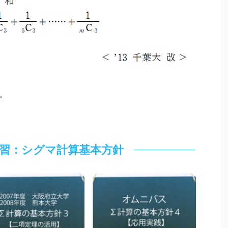
。
習：シグマ計算基本方針