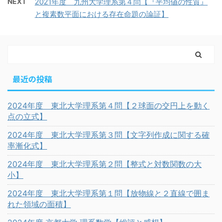
NEXT
2021年度 九州大学理系第４問【『平均値の性質』
と複素数平面における存在命題の論証】
最近の投稿
2024年度 東北大学理系第４問【２球面の交円上を動く
点の立式】
2024年度 東北大学理系第３問【文字列作成に関する確
率漸化式】
2024年度 東北大学理系第２問【整式と対数関数の大
小】
2024年度 東北大学理系第１問【放物線と２直線で囲ま
れた領域の面積】