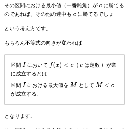
その区間における最小値（一番雑魚）が
に勝てる
c
のであれば、その他の連中も
に勝てるでしょ
c
という考え方です。
もちろん不等式の向きが変われば
(
)
<
区間
において
(
は定数 ) が常
I
f
x
c
c
に成立するとは
<
区間
における最大値を
として
I
M
M
c
が成立する。
となります。