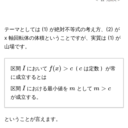
テーマとしては (1) が絶対不等式の考え方、(2) が
x 軸回転体の体積ということですが、実質は (1) が
山場です。
(
)
>
区間
において
(
は定数 ) が常
I
f
x
c
c
に成立するとは
>
区間
における最小値を
として
I
m
m
c
が成立する。
ということが言えます。