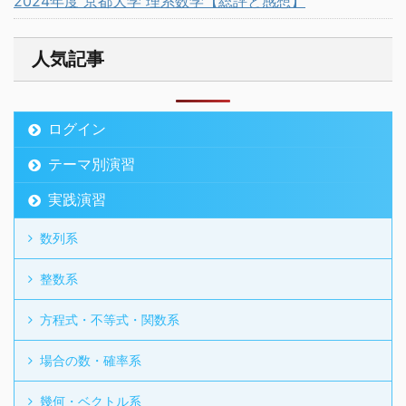
2024年度 京都大学 理系数学【総評と感想】
人気記事
ログイン
テーマ別演習
実践演習
数列系
整数系
方程式・不等式・関数系
場合の数・確率系
幾何・ベクトル系