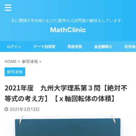
主に難関大学合格にむけた数学の入試問題の解説をしています。
MathClinic
ログイン
テーマ別演習
実践演習
仮想難関大
利用者
HOME
>
解答速報
>
解答速報
2021年度 九州大学理系第３問【絶対不
等式の考え方】【ｘ軸回転体の体積】
2021年3月13日