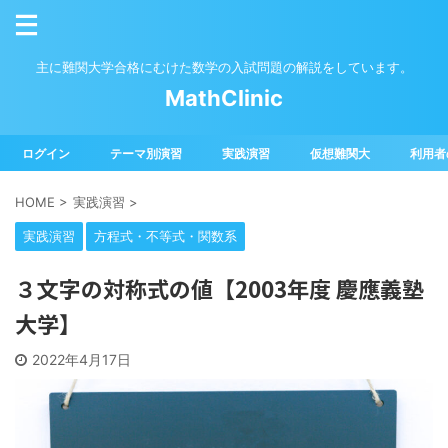
主に難関大学合格にむけた数学の入試問題の解説をしています。
MathClinic
ログイン
テーマ別演習
実践演習
仮想難関大
利用者
HOME
>
実践演習
>
実践演習
方程式・不等式・関数系
３文字の対称式の値【2003年度 慶應義塾
大学】
2022年4月17日