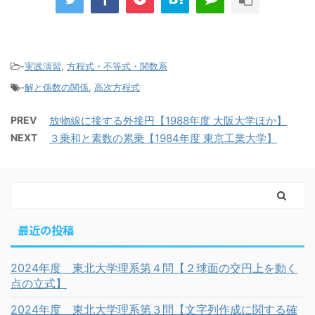
-
実践演習
,
方程式・不等式・関数系
-
解と係数の関係
,
高次方程式
PREV
放物線に接する外接円【1988年度 大阪大学ほか】
NEXT
３乗和と素数の累乗【1984年度 東京工業大学】
最近の投稿
2024年度 東北大学理系第４問【２球面の交円上を動く
点の立式】
2024年度 東北大学理系第３問【文字列作成に関する確