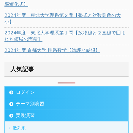
率漸化式】
2024年度 東北大学理系第２問【整式と対数関数の大
小】
2024年度 東北大学理系第１問【放物線と２直線で囲ま
れた領域の面積】
2024年度 京都大学 理系数学【総評と感想】
人気記事
ログイン
テーマ別演習
実践演習
数列系