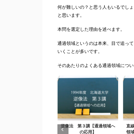
何が難しいの？と思う人もいるでしょ
と思います。
本問を選定した理由を述べます。
通過領域というのは本来、目で追って
いくことが多いです。
そのあたりのよくある通過領域につい
解答速報】2021年度 東
逆像法 第３講【通過領域へ
直
大学理系第１問【放物線の
の応用】
領域