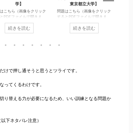
学】
東京都立大学】
はこちら（画像をクリック
問題はこちら（画像をクリック
問題
とPDFファイルで開きま
するとPDFファイルで開きま
すると
） 難関大頻出の話題であ
す。） 円と円の交点を結ぶ線
す。
続きを読む
続きを読む
通過領域」の問題の中で
分の通過領域を求める問題で
跡や
一番シンプルな「直線の通
す。 円
C
は固定されています
題で
′
(
1
,
0
)
域」について考えます。
が、円
C
の動きは点
っき
に、その延長にある「線分
何が
を通りながら動くというパッと
過領域」についても扱いま
でし
見よく分からない動き方をしま
′
 なお、通過領域に関する
身動
す。 円
C
の動きは式的にか
的な考え方については で
と思
ろうじて追うことができるでし
ていますので、考え方の根
理由
ょう。 その動きに伴う共有弦
だけで押し通そうと思うとツライです。
について押さえたい人はそ
いう
の動きを細かな部分まで目で追
を参考にしてください。
こと
いきるとなると限界があるでし
なってくるわけです。
は逆像法のココロはおさえ
らお
ょう。 そのあたりをどのよう
で、線分の通過領域という
多い
に扱うかは、経験がモノをいい
パンチあるテーマを考える
ある
ます。 通過領域の根本的な考
切り替える力が必要になるため、いい訓練となる問題か
うことで、「実践演習」の
取り
え ...
扱います。 （以下ネタバ
って
） ...
けで ..
（以下ネタバレ注意）