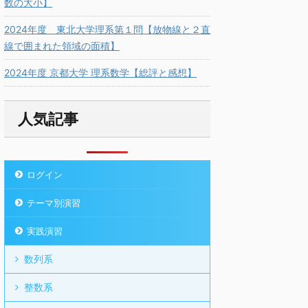
数の大小】
2024年度 東北大学理系第１問【放物線と２直
線で囲まれた領域の面積】
2024年度 京都大学 理系数学【総評と感想】
人気記事
ログイン
テーマ別演習
実践演習
数列系
整数系