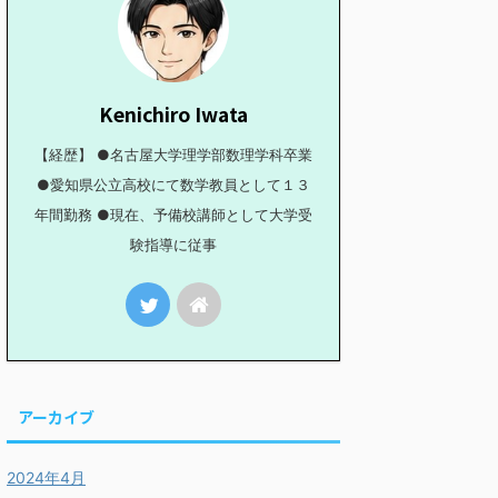
Kenichiro Iwata
【経歴】 ●名古屋大学理学部数理学科卒業
●愛知県公立高校にて数学教員として１３
年間勤務 ●現在、予備校講師として大学受
験指導に従事
アーカイブ
領域【式で追うか目で追
放物線の平行移動による通過
202
2024年4月
【2004年度 青山学院
領域【2018年度 東京大学】
第３