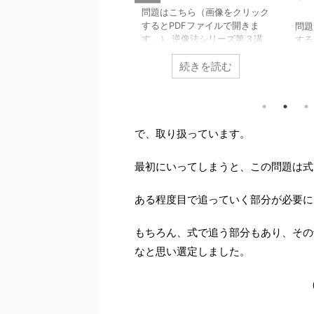
通過領域】
問題はこちら（画像をクリック
するとPDFファイルで開きま
題はこちら（画像をクリック
問題
す。） 逆像法シリーズ第３講
るとPDFファイルで開きま
する
は 通過領域 という難関大入試
。） 急ぎで作成したので、
す。
続きを読む
続きを読む
でも頻出の話題について扱いま
りや打ち間違いなどがあるか
る「
す。 このシリーズの一覧はこ
しれませんが、ご了承くださ
も、
ちら （以下ネタバレ注意）
。 （誤りが発覚し次第、訂
過領
+ クリック（タップ）して続き
版をアップしていきます。）
さら
を読む 直接目で追いきれない
た、時期が来たら、戦略など
の通
⋯
ので
今回、
a
が動くにつ
で、取り扱っています。
含めた完全版を出したいと思
す。
れて円
C
も動くわけです
ます。 【追記】詳細版に差
根本
a
が、中心、半径が同時に動くた
替えました。 2021年度東大
扱っ
最初にいってしまうと、この問題は式
め、ラフな動きはともかく、細
系の問題はこちら 本問は
っこ
かな動きを目で追いきることは
通過領域」がテーマになって
ちら
ある程度目で追っていく部分が必要に
難しいでしょう。 そこで、逆
ます。 速報では逆像法（し
本問
に ...
みつぶしの考え方）で倒しま
た上
た。 放物線が通ることがで
ワン
もちろん、式で追う部分もあり、その
る点の集合が求める領域で
とい
なと思い選定しました。
 \((2 \ ...
方で
レ注意