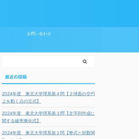
お問い合わせ
最近の投稿
2024年度 東北大学理系第４問【２球面の交円
上を動く点の立式】
2024年度 東北大学理系第３問【文字列作成に
関する確率漸化式】
2024年度 東北大学理系第２問【整式と対数関