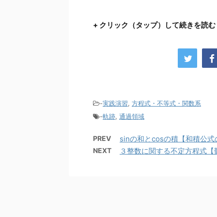
+ クリック（タップ）して続きを読む
-
実践演習
,
方程式・不等式・関数系
-
軌跡
,
通過領域
PREV
sinの和とcosの積【和積公
NEXT
３整数に関する不定方程式【難