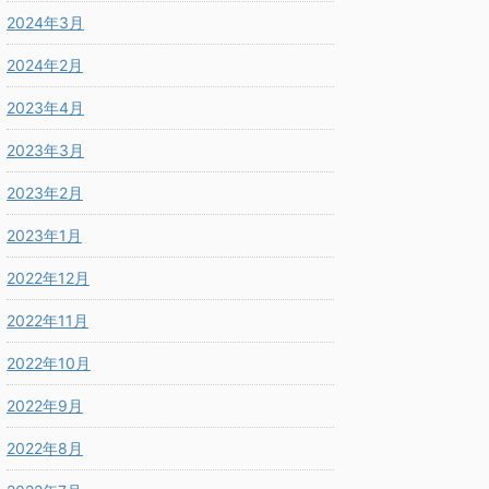
大学】
問題はこちら（画像をクリック
問題は
2024年3月
するとPDFファイルで開きま
すると
はこちら（画像をクリック
す。） 東大お得意の通過領域
す。）
PDFファイルで開きま
2024年2月
を絡めた問題で、「動くもの」
マとす
） ２つの動点が関わる軌
続きを読む
続きを読む
をどのように数式として立式す
です。
通過領域について捉える問
2023年4月
るかという運用力が求められま
扱って
す。 難易度についてはは
す。 領域を出すだけでも一苦
しては
りと差が付くと思います。
2023年3月
労なのですが、その後の面積計
線など
難しいの？と思う人もいる
算においても工夫なしでやろう
す。 
ょうし、ドツボに嵌まって
2023年2月
と思うと少し溜息が出ます。
考え方
きが取れなくなる人もいる
本問は、上記の運用力に加え、
数をこ
います。 本問を選定した
2023年1月
構造を的確にとらえて処理する
自分の
を述べます。 通過領域と
力を鍛えられると思います。
でしょ
のは本来、目で追っていく
2022年12月
（以下ネタバレ注意） + クリ
マ別演
が難しいから式に教えても
ック（タップ）して続きを読む
り、通
うという態度でいくことが
2022年11月
構造の把握 いきなりで分から
で扱っ
です。 そのあたりのよく
=
1
なかった場合、例えば
k
は、話
通過領域については で、
2022年10月
などと ...
が、難
扱っています。 最初にい
は高く .
しまうと、この問題は式だ
2022年9月
.
2022年8月