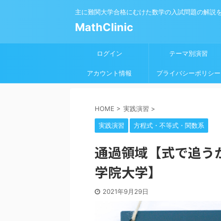
主に難関大学合格にむけた数学の入試問題の解説
MathClinic
ログイン
テーマ別演習
アカウント情報
プライバシーポリシー
HOME
>
実践演習
>
実践演習
方程式・不等式・関数系
通過領域【式で追うか
学院大学】
2021年9月29日