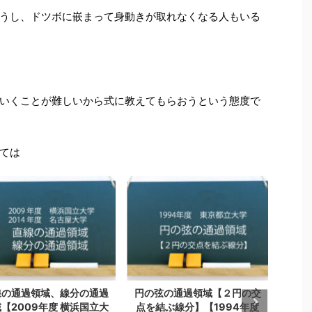
うし、ドツボに嵌まって身動きが取れなくなる人もいる
いくことが難しいから式に教えてもらおうという態度で
ては
線の通過領域、線分の通過
円の弦の通過領域【２円の交
通過
【2009年度 横浜国立大
点を結ぶ線分】【1994年度
うか】