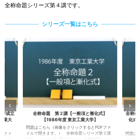
全称命題シリーズ第４講です。
シリーズ一覧はこちら
式】
全称命題 第３講【整数問題】【一般項か漸
全称命
化式どちらを扱うか】【1997年度 一橋大
用
学】
Fファ
問題は
第２講
イルで
問題はこちら（画像をクリックするとPDFファ
題につい
です。
イルで開きます。） 全称命題シリーズ第３講