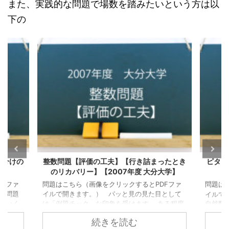
また、実践的な問題で場数を踏みたいという方は以
下の
ったとき
ピタゴラス数 第１講【平方剰余】【2004
積の形
大学】
年度 旭川医科大学】
Fファ
問題はこちら（画像をクリックするとPDFファ
問題は
2
2
2
+
=
として
イルで
イルで開きます。）
を満たす
a
b
c
(
,
,
)
ある程度
で、定
自然数
の組をピタゴラス数と言
a
b
c
」に触
と、本
い、特に
,
,
のどの２つも互いに素である
a
b
c
続きを読む
「そそ
性も出
とき、原始ピタゴラス数と言います。 原始ピタ