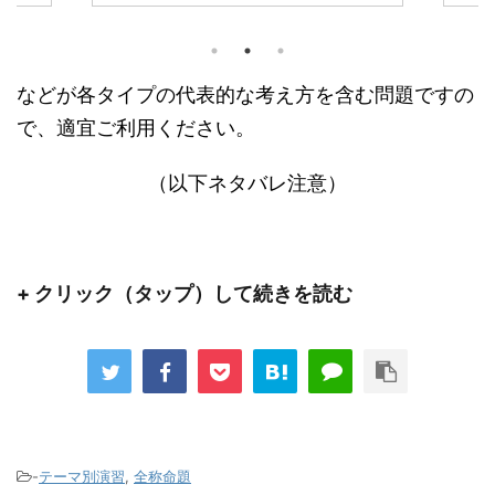
。 実際
な解法
ゴラス数に関する入試問題は頻出であり、今回
) は結構
くなり
は何題かピックアップしてシリーズものとして
もあれ
げられ
取り上げたいと思います。 シリーズ一覧はこち
す。 そ
拾い」
ら 今回は第１講ということで ...
すし、
手であ
などが各タイプの代表的な考え方を含む問題ですの
一度考え
思いま
で、適宜ご利用ください。
...
（以下ネタバレ注意）
+ クリック（タップ）して続きを読む
-
テーマ別演習
,
全称命題