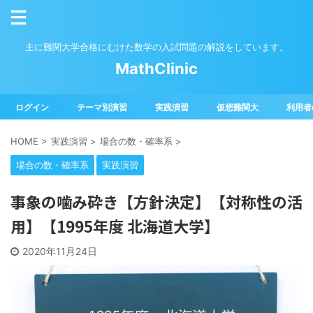
主に難関大学合格にむけた数学の入試問題の解説をしています。
MathClinic
ログイン
テーマ別演習
実践演習
仮想難関大
利用者
HOME
>
実践演習
>
場合の数・確率系
>
場合の数・確率系
実践演習
事象の噛み砕き【方針決定】【対称性の活
用】【1995年度 北海道大学】
2020年11月24日