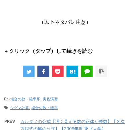
（以下ネタバレ注意）
+ クリック（タップ）して続きを読む
-
場合の数・確率系
,
実践演習
-
シグマ計算
,
場合の数・確率
PREV
カルダノの公式【汚く見える数の正体が整数】【３次
方程式の解の公式】【2009年度 東北大学】