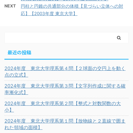
NEXT
円柱と円錐の共通部分の体積【見づらい立体への対
応】【2003年度 東京大学】
最近の投稿
2024年度 東北大学理系第４問【２球面の交円上を動く
点の立式】
2024年度 東北大学理系第３問【文字列作成に関する確
率漸化式】
2024年度 東北大学理系第２問【整式と対数関数の大
小】
2024年度 東北大学理系第１問【放物線と２直線で囲ま
れた領域の面積】