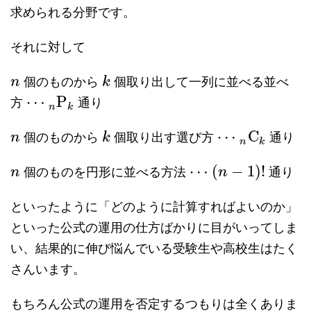
求められる分野です。
それに対して
個のものから
個取り出して一列に並べる並べ
n
k
⋯
P
方
通り
n
k
⋯
C
個のものから
個取り出す選び方
通り
n
k
n
k
⋯
(
−
1
)
!
個のものを円形に並べる方法
通り
n
n
といったように「どのように計算すればよいのか」
といった公式の運用の仕方ばかりに目がいってしま
い、結果的に伸び悩んでいる受験生や高校生はたく
さんいます。
もちろん公式の運用を否定するつもりは全くありま