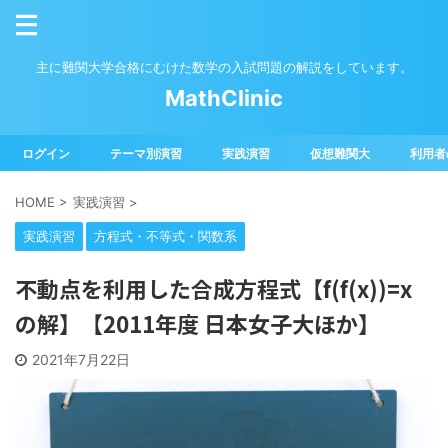
主に難関大学合格にむけた数学の入試問題の解説をしています。
MathClinic
ログイン
テーマ別演習
実践演習
仮想難関大
利用者
HOME
>
実践演習
>
実践演習
方程式・不等式・関数系
不動点を利用した合成方程式【f(f(x))=x
の解】【2011年度 日本女子大ほか】
2021年7月22日