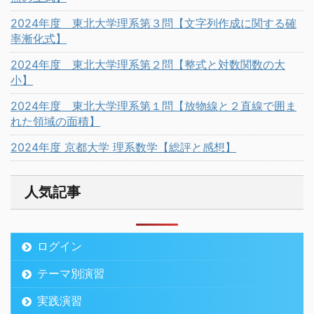
2024年度 東北大学理系第３問【文字列作成に関する確
率漸化式】
2024年度 東北大学理系第２問【整式と対数関数の大
小】
2024年度 東北大学理系第１問【放物線と２直線で囲ま
れた領域の面積】
2024年度 京都大学 理系数学【総評と感想】
人気記事
ログイン
テーマ別演習
実践演習