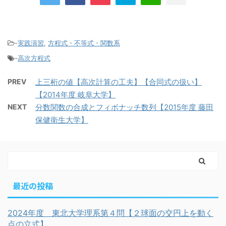
-
実践演習
,
方程式・不等式・関数系
-
高次方程式
PREV
上三桁の値【高次計算の工夫】【合同式の扱い】
【2014年度 岐阜大学】
NEXT
分数関数の合成とフィボナッチ数列【2015年度 藤田
保健衛生大学】
最近の投稿
2024年度 東北大学理系第４問【２球面の交円上を動く
点の立式】