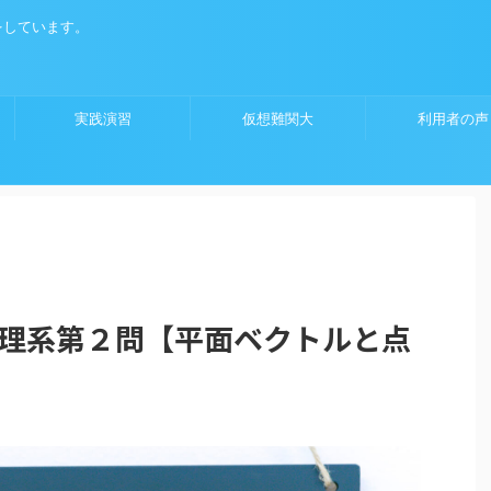
をしています。
実践演習
仮想難関大
利用者の声
学理系第２問【平面ベクトルと点