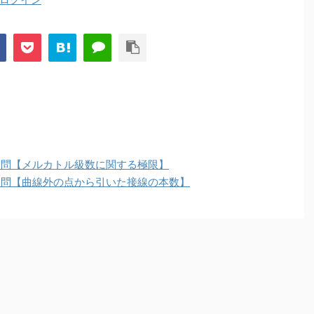
１問【メルカトル級数に関する極限】
３問【曲線外の点から引いた接線の本数】