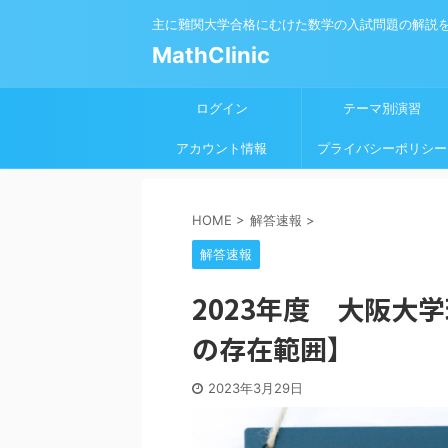
主に難関大学合格にむけた数学の入試問題の解説
MathClinic
ログイン
テーマ別演習
アカウント情報
プライバシーポリシー
HOME
>
解答速報
>
解答速報
2023年度 大阪大
の存在範囲】
2023年3月29日