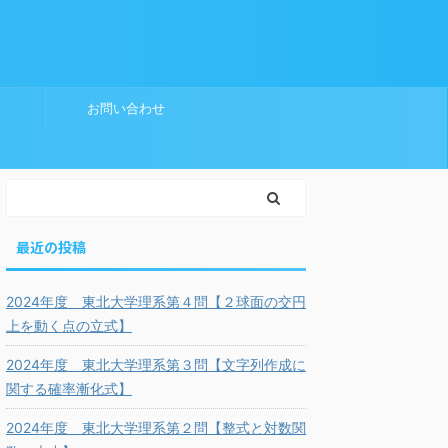
お問い合わせ
最近の投稿
2024年度 東北大学理系第４問【２球面の交円
上を動く点の立式】
2024年度 東北大学理系第３問【文字列作成に
関する確率漸化式】
2024年度 東北大学理系第２問【整式と対数関