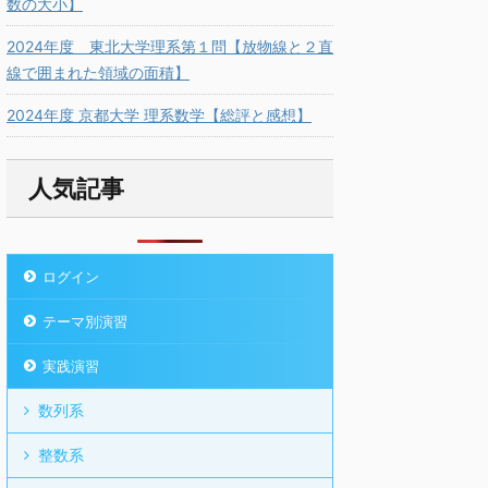
数の大小】
2024年度 東北大学理系第１問【放物線と２直
線で囲まれた領域の面積】
2024年度 京都大学 理系数学【総評と感想】
人気記事
ログイン
テーマ別演習
実践演習
数列系
整数系